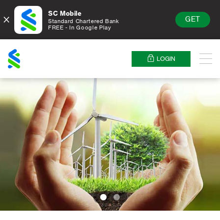
SC Mobile
×
GET
Standard Chartered Bank
FREE - In Google Play
Standard
Chartered
LOGIN
Menu