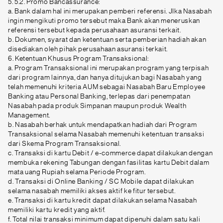
5. 5.2. Promo Bancassurance:
a. Bank dalam hal ini merupakan pemberi referensi. JIka Nasabah
ingin mengikuti promo tersebut maka Bank akan meneruskan
referensi tersebut kepada perusahaan asuransi terkait.
b. Dokumen, syarat dan ketentuan serta pemberian hadiah akan
disediakan oleh pihak perusahaan asuransi terkait.
6. Ketentuan Khusus Program Transaksional:
a. Program Transaksional ini merupakan program yang terpisah
dari program lainnya, dan hanya ditujukan bagi Nasabah yang
telah memenuhi kriteria AUM sebagai Nasabah Baru Employee
Banking atau Personal Banking, terlepas dari penempatan
Nasabah pada produk Simpanan maupun produk Wealth
Management.
b. Nasabah berhak untuk mendapatkan hadiah dari Program
Transaksional selama Nasabah memenuhi ketentuan transaksi
dari Skema Program Transaksional.
c. Transaksi di kartu Debit / e-commerce dapat dilakukan dengan
membuka rekening Tabungan dengan fasilitas kartu Debit dalam
mata uang Rupiah selama Periode Program.
d. Transaksi di Online Banking / SC Mobile dapat dilakukan
selama nasabah memiliki akses aktif ke fitur tersebut.
e. Transaksi di kartu kredit dapat dilakukan selama Nasabah
memiliki kartu kredit yang aktif.
f. Total nilai transaksi minimum dapat dipenuhi dalam satu kali