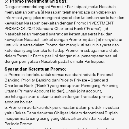
5.1
Promo Investment Q1 2021:
Dengan menandatangani Formulir Partisipasi, maka Nasabah
menyatakan bahwa (i) Nasabah telah membaca dan diberikan
informasi yang jelas mengenai syarat dan ketentuan serta hak dan
kewajiban Nasabah berkaitan dengan Promo INVESTMENT
PROMO Q1 2021 Standard Chartered Bank (“Promo”); (ii)
Nasabah telah mengerti syarat dan ketentuan serta hak dan
kewajiban Nasabah terkait dengan Promo ini; dan (iii) menyetujui
untuk ikut serta dalam Promo dan mengikuti seluruh syarat dan
ketentuan yang berlaku terhadap Promo ini sebagaimana diatur
dalam Formulir Partisipasi ini dengan nilai penempatan sesuai
dengan pernyataan Nasabah pada Formulir Partisipasi.
Syarat dan Ketentuan Promo:
a. Promo ini berlaku untuk semua nasabah individu Personal
Banking, Priority Banking dan Priority Private – Standard
Chartered Bank (“Bank”) yang merupakan Pemegang Rekening
Utama (Primary Account Holder). Untuk joint account,
perhitungan akan diakumulasikan dengan transaksi primary
account holder.
b. Promo ini berlaku untuk penempatan dalam produk Investasi
yaitu Reksa Dana dan/atau Obligasi dalam denominasi Rupiah
maupun mata uang asing yang ditawarkan oleh Bank selama
Periode Promo.