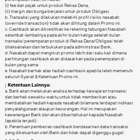
(i) fee dan pajak untuk produk Reksa Dana,
(ii) margin dan bunga berjalan untuk produk Obligasi.
b. Transaksi yang dilakukan melebihi profil risiko nasabah
(override transaction) tidak akan dihitung dalam Promo ini.
c. Cashback akan dikreditkan ke rekening tabungan Nasabah
selambat-lambatnya pada akhir bulan ketiga setelah bulan
transaksi penempatan produk di Reksa Dana/Obligasi telah
dilaksanakan dan terbukukan pada administrasi Bank.
d. Nasabah dapat mengikuti promo lebih dari satu kali dimana
perhitungan cashback akan didasarkan pada penempatan di
bulan yang sama.
e. Nasabah berhak atas hadiah cashback apabila telah memenuhi
seluruh Syarat & Ketentuan Promo ini.
j.
Ketentuan Lainnya:
a. Bank akan melakukan analisa terhadap kewajaran transaksi
dan berhak sewaktu-waktu untuk tidak memberikan atau
membatalkan hadiah kepada nasabah bilamana terdapat indikasi
penyalahgunaan ataupun kecurangan. Hal ini merupakan
kewenangan Bank dan akan diberitahukan kepada Nasabah
(apabila terjadi).
b. Penentuan pemberian cashback berdasarkan data transaksi
yang dikeluarkan oleh Bank dan tidak dapat diganggu gugat.