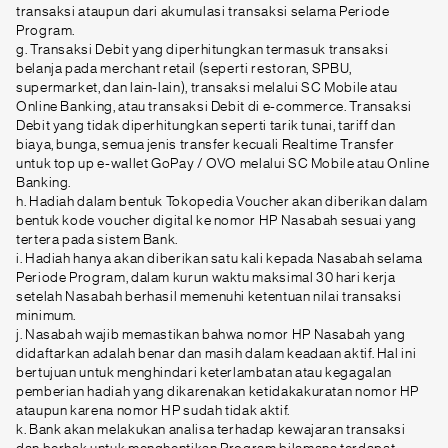
transaksi ataupun dari akumulasi transaksi selama Periode
Program.
g. Transaksi Debit yang diperhitungkan termasuk transaksi
belanja pada merchant retail (seperti restoran, SPBU,
supermarket, dan lain-lain), transaksi melalui SC Mobile atau
Online Banking, atau transaksi Debit di e-commerce. Transaksi
Debit yang tidak diperhitungkan seperti tarik tunai, tariff dan
biaya, bunga, semua jenis transfer kecuali Realtime Transfer
untuk top up e-wallet GoPay / OVO melalui SC Mobile atau Online
Banking.
h. Hadiah dalam bentuk Tokopedia Voucher akan diberikan dalam
bentuk kode voucher digital ke nomor HP Nasabah sesuai yang
tertera pada sistem Bank.
i. Hadiah hanya akan diberikan satu kali kepada Nasabah selama
Periode Program, dalam kurun waktu maksimal 30 hari kerja
setelah Nasabah berhasil memenuhi ketentuan nilai transaksi
minimum.
j. Nasabah wajib memastikan bahwa nomor HP Nasabah yang
didaftarkan adalah benar dan masih dalam keadaan aktif. Hal ini
bertujuan untuk menghindari keterlambatan atau kegagalan
pemberian hadiah yang dikarenakan ketidakakuratan nomor HP
ataupun karena nomor HP sudah tidak aktif.
k. Bank akan melakukan analisa terhadap kewajaran transaksi