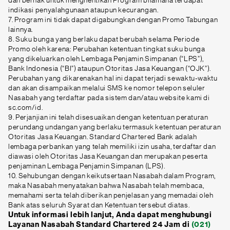
dan berhak untuk menghentikan Program bilamana terdapat
indikasi penyalahgunaan ataupun kecurangan.
7. Program ini tidak dapat digabungkan dengan Promo Tabungan
lainnya.
8. Suku bunga yang berlaku dapat berubah selama Periode
Promo oleh karena: Perubahan ketentuan tingkat suku bunga
yang dikeluarkan oleh Lembaga Penjamin Simpanan (“LPS”),
Bank Indonesia (“BI”) ataupun Otoritas Jasa Keuangan (“OJK”).
Perubahan yang dikarenakan hal ini dapat terjadi sewaktu-waktu
dan akan disampaikan melalui SMS ke nomor telepon seluler
Nasabah yang terdaftar pada sistem dan/atau website kami di
sc.com/id.
9. Perjanjian ini telah disesuaikan dengan ketentuan peraturan
perundang undangan yang berlaku termasuk ketentuan peraturan
Otoritas Jasa Keuangan. Standard Chartered Bank adalah
lembaga perbankan yang telah memiliki izin usaha, terdaftar dan
diawasi oleh Otoritas Jasa Keuangan dan merupakan peserta
penjaminan Lembaga Penjamin Simpanan (LPS).
10. Sehubungan dengan keikutsertaan Nasabah dalam Program,
maka Nasabah menyatakan bahwa Nasabah telah membaca,
memahami serta telah diberikan penjelasan yang memadai oleh
Bank atas seluruh Syarat dan Ketentuan tersebut diatas.
Untuk informasi lebih lanjut, Anda dapat menghubungi
Layanan Nasabah Standard Chartered 24 Jam di
(021)