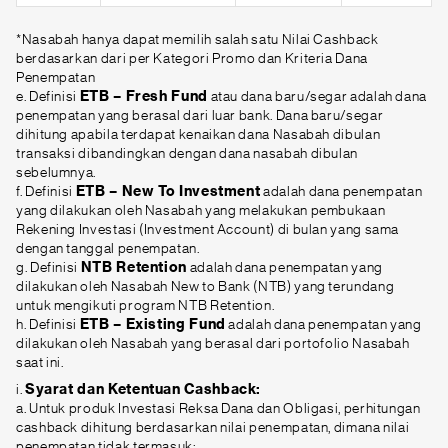
*Nasabah hanya dapat memilih salah satu Nilai Cashback
berdasarkan dari per Kategori Promo dan Kriteria Dana
Penempatan
e. Definisi
ETB – Fresh Fund
atau dana baru/segar adalah dana
penempatan yang berasal dari luar bank. Dana baru/segar
dihitung apabila terdapat kenaikan dana Nasabah dibulan
transaksi dibandingkan dengan dana nasabah dibulan
sebelumnya.
f. Definisi
ETB – New To Investment
adalah dana penempatan
yang dilakukan oleh Nasabah yang melakukan pembukaan
Rekening Investasi (Investment Account) di bulan yang sama
dengan tanggal penempatan.
g. Definisi
NTB Retention
adalah dana penempatan yang
dilakukan oleh Nasabah New to Bank (NTB) yang terundang
untuk mengikuti program NTB Retention.
h. Definisi
ETB – Existing Fund
adalah dana penempatan yang
dilakukan oleh Nasabah yang berasal dari portofolio Nasabah
saat ini.
i.
Syarat dan Ketentuan Cashback:
a. Untuk produk Investasi Reksa Dana dan Obligasi, perhitungan
cashback dihitung berdasarkan nilai penempatan, dimana nilai
penempatan tidak termasuk: