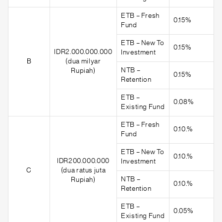
ETB – Fresh
0.15%
Fund
ETB – New To
0.15%
IDR2.000.000.000
Investment
B
(dua milyar
NTB –
Rupiah)
0.15%
Retention
ETB –
0.08%
Existing Fund
ETB – Fresh
0.10.%
Fund
ETB – New To
0.10.%
IDR200.000.000
Investment
C
(dua ratus juta
NTB –
Rupiah)
0.10.%
Retention
ETB –
0.05%
Existing Fund