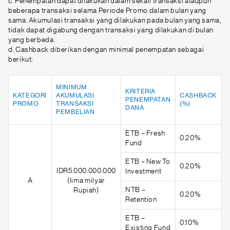
c. Penempatan dapat dilakukan dalam sekali transaksi ataupun
beberapa transaksi selama Periode Promo dalam bulan yang
sama. Akumulasi transaksi yang dilakukan pada bulan yang sama,
tidak dapat digabung dengan transaksi yang dilakukan di bulan
yang berbeda.
d. Cashback diberikan dengan minimal penempatan sebagai
berikut:
MINIMUM
KRITERIA
KATEGORI
AKUMULASI
CASHBACK
PENEMPATAN
PROMO
TRANSAKSI
(%)
DANA
PEMBELIAN
ETB – Fresh
0.20%
Fund
ETB – New To
0.20%
IDR5.000.000.000
Investment
A
(lima milyar
NTB –
Rupiah)
0.20%
Retention
ETB –
0.10%
Existing Fund