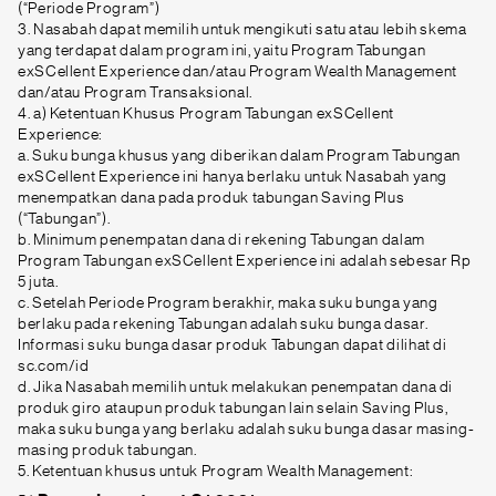
(“Periode Program”)
3. Nasabah dapat memilih untuk mengikuti satu atau lebih skema
yang terdapat dalam program ini, yaitu Program Tabungan
exSCellent Experience dan/atau Program Wealth Management
dan/atau Program Transaksional.
4. a) Ketentuan Khusus Program Tabungan exSCellent
Experience:
a. Suku bunga khusus yang diberikan dalam Program Tabungan
exSCellent Experience ini hanya berlaku untuk Nasabah yang
menempatkan dana pada produk tabungan Saving Plus
(“Tabungan”).
b. Minimum penempatan dana di rekening Tabungan dalam
Program Tabungan exSCellent Experience ini adalah sebesar Rp
5 juta.
c. Setelah Periode Program berakhir, maka suku bunga yang
berlaku pada rekening Tabungan adalah suku bunga dasar.
Informasi suku bunga dasar produk Tabungan dapat dilihat di
sc.com/id
d. Jika Nasabah memilih untuk melakukan penempatan dana di
produk giro ataupun produk tabungan lain selain Saving Plus,
maka suku bunga yang berlaku adalah suku bunga dasar masing-
masing produk tabungan.
5. Ketentuan khusus untuk Program Wealth Management: