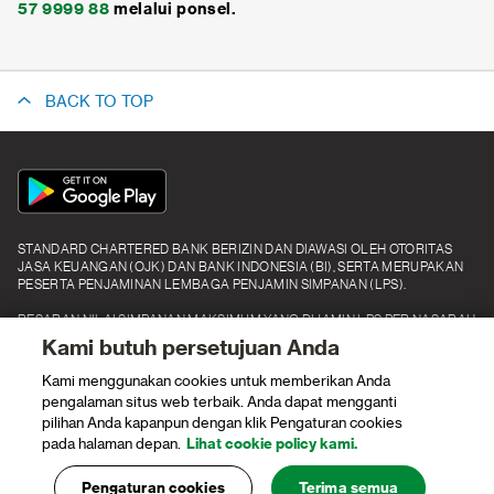
57 9999 88
melalui ponsel.
BACK TO TOP
App
Icon
STANDARD CHARTERED BANK BERIZIN DAN DIAWASI OLEH OTORITAS
JASA KEUANGAN (OJK) DAN BANK INDONESIA (BI), SERTA MERUPAKAN
PESERTA PENJAMINAN LEMBAGA PENJAMIN SIMPANAN (LPS).
BESARAN NILAI SIMPANAN MAKSIMUM YANG DIJAMIN LPS PER NASABAH
PER BANK ADALAH RP2.000.000.000 (DUA MILIAR RUPIAH).
Kami butuh persetujuan Anda
Kami menggunakan cookies untuk memberikan Anda
Quick Links
pengalaman situs web terbaik. Anda dapat mengganti
pilihan Anda kapanpun dengan klik Pengaturan cookies
pada halaman depan.
Lihat cookie policy kami.
Pengaturan cookies
Terima semua