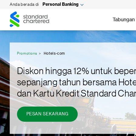
Anda berada di
Personal Banking
Standard
Standard
Chartered
Tabungan 
Chartered
Promotions
Hotels-com
Diskon hingga 12% untuk bepe
sepanjang tahun bersama Hot
dan Kartu Kredit Standard Cha
PESAN SEKARANG