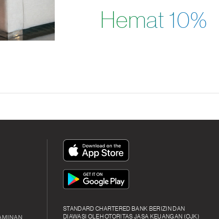
Hemat 10%
App
Icon
App
Icon
STANDARD CHARTERED BANK BERIZIN DAN
DIAWASI OLEH OTORITAS JASA KEUANGAN (OJK)
AMINAN