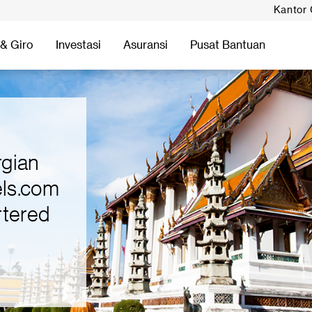
Kantor
& Giro
Investasi
Asuransi
Pusat Bantuan
rgian
els.com
rtered