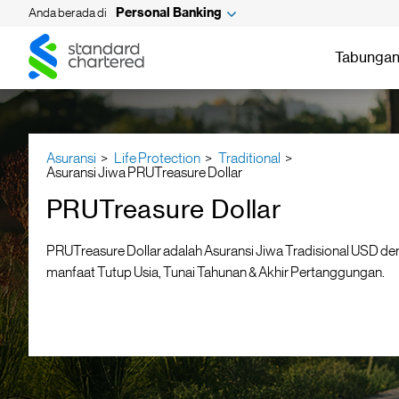
Anda berada di
Personal Banking
Standard
Standard
Chartered
Chartered
Tabungan
Asuransi
Life Protection
Traditional
Asuransi Jiwa PRUTreasure Dollar
PRUTreasure Dollar
PRUTreasure Dollar adalah Asuransi Jiwa Tradisional USD d
manfaat Tutup Usia, Tunai Tahunan & Akhir Pertanggungan.