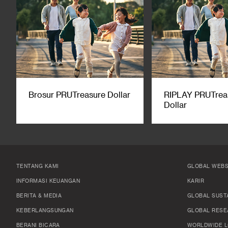
Brosur PRUTreasure Dollar
RIPLAY PRUTrea
Dollar
TENTANG KAMI
GLOBAL WEBS
INFORMASI KEUANGAN
KARIR
BERITA & MEDIA
GLOBAL SUSTA
KEBERLANGSUNGAN
GLOBAL RESE
BERANI BICARA
WORLDWIDE L