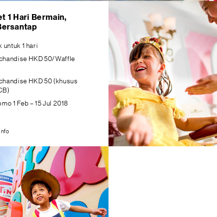
t 1 Hari Bermain,
Bersantap
 untuk 1 hari
chandise HKD 50/Waffle
chandise HKD 50 (khusus
CB)
mo 1 Feb – 15 Jul 2018
Info