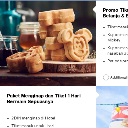
Promo Tike
Belanja & 
Tiket masuk
Kupon mer
Mickey
Kupon mer
nasabah S
Periode pro
Additional 
Paket Menginap dan Tiket 1 Hari
Bermain Sepuasnya
2D1N menginap di Hotel
Tiket masuk untuk 1 hari