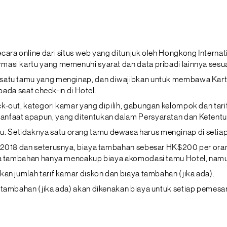
cara online dari situs web yang ditunjuk oleh Hongkong Intern
masi kartu yang memenuhi syarat dan data pribadi lainnya sesu
 satu tamu yang menginap, dan diwajibkan untuk membawa Kar
pada saat check-in di Hotel.
-out, kategori kamar yang dipilih, gabungan kelompok dan tarif 
anfaat apapun, yang ditentukan dalam Persyaratan dan Ketentu
 Setidaknya satu orang tamu dewasa harus menginap di setiap
l 2018 dan seterusnya, biaya tambahan sebesar HK$200 per ora
aya tambahan hanya mencakup biaya akomodasi tamu Hotel, namu
an jumlah tarif kamar diskon dan biaya tambahan (jika ada).
 tambahan (jika ada) akan dikenakan biaya untuk setiap pemesan