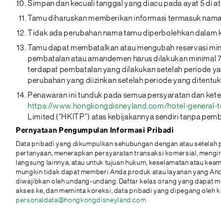
Simpan dan kecuali tanggal yang diacu pada ayat 5 di
Tamu diharuskan memberikan informasi termasuk nama d
Tidak ada perubahan nama tamu diperbolehkan dalam 
Tamu dapat membatalkan atau mengubah reservasi minimal
pembatalan atau amandemen harus dilakukan minimal 7 h
terdapat pembatalan yang dilakukan setelah periode yan
perubahan yang diizinkan setelah periode yang ditentuka
Penawaran ini tunduk pada semua persyaratan dan keten
https://www.hongkongdisneyland.com/hotel-general-t
Limited (“HKITP”) atas kebijakannya sendiri tanpa pember
Pernyataan Pengumpulan Informasi Pribadi
Data pribadi yang dikumpulkan sehubungan dengan atau setelah p
pertanyaan, menerapkan persyaratan transaksi komersial, mengirimka
langsung lainnya, atau untuk tujuan hukum, keselamatan atau kea
mungkin tidak dapat memberi Anda produk atau layanan yang Anda m
diwajibkan oleh undang-undang. Daftar kelas orang yang dapat me
akses ke, dan meminta koreksi, data pribadi yang dipegang oleh 
personaldata@hongkongdisneyland.com