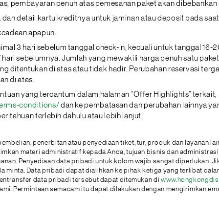
 atas, pembayaran penuh atas pemesanan paket akan dibebankan
an detail kartu kreditnya untuk jaminan atau deposit pada sa
keadaan apapun.
 3 hari sebelum tanggal check-in, kecuali untuk tanggal 16-20
ari sebelumnya. Jumlah yang mewakili harga penuh satu paket 
g ditentukan di atas atau tidak hadir. Perubahan reservasi ter
n di atas.
tuan yang tercantum dalam halaman “Offer Highlights” terkait
erms-conditions/
dan ke pembatasan dan perubahan lainnya yan
itahuan terlebih dahulu atau lebih lanjut.
embelian, penerbitan atau penyediaan tiket, tur, produk dan layanan 
n materi administratif kepada Anda, tujuan bisnis dan administrasi inte
manan. Penyediaan data pribadi untuk kolom wajib sangat diperlukan. J
inta. Data pribadi dapat dialihkan ke pihak ketiga yang terlibat dalam
ntransfer data pribadi tersebut dapat ditemukan di
www.hongkongdisn
kami. Permintaan semacam itu dapat dilakukan dengan mengirimkan emai