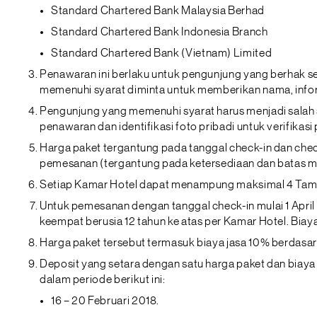
Standard Chartered Bank Malaysia Berhad
Standard Chartered Bank Indonesia Branch
Standard Chartered Bank (Vietnam) Limited
Penawaran ini berlaku untuk pengunjung yang berhak se
memenuhi syarat diminta untuk memberikan nama, infor
Pengunjung yang memenuhi syarat harus menjadi salah
penawaran dan identifikasi foto pribadi untuk verifikasi 
Harga paket tergantung pada tanggal check-in dan check
pemesanan (tergantung pada ketersediaan dan batas m
Setiap Kamar Hotel dapat menampung maksimal 4 Tamu.
Untuk pemesanan dengan tanggal check-in mulai 1 Apri
keempat berusia 12 tahun ke atas per Kamar Hotel. Bi
Harga paket tersebut termasuk biaya jasa 10% berdasark
Deposit yang setara dengan satu harga paket dan biaya
dalam periode berikut ini:
16 – 20 Februari 2018.