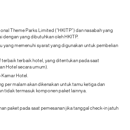
ational Theme Parks Limited (“HKITP”) dan nasabah yang
ai dengan yang dibutuhkan oleh HKITP.
tu yang memenuhi syarat yang digunakan untuk pembelian
terbaik terbaik hotel, yang ditentukan pada saat
an Hotel secara umum).
 Kamar Hotel.
ng per malam akan dikenakan untuk tamu ketiga dan
n tidak termasuk komponen paket lainnya.
an paket pada saat pemesanan jika tanggal check-in jatuh