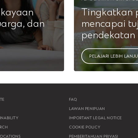
ekayaan
Tingkatkan 
luarga, dan
mencapai tu
pendekatan 
PELAJARI LEBIH LANJ
TE
FAQ
LAWAN PENIPUAN
INABILITY
IMPORTANT LEGAL NOTICE
ARCH
COOKIE POLICY
OCATIONS
PEMBERITAHUAN PRIVASI