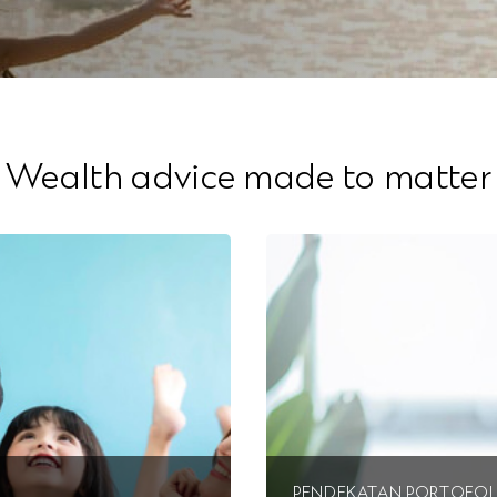
Wealth advice made to matter
PENDEKATAN PORTOFOL