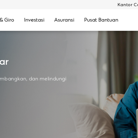
Kantor 
& Giro
Investasi
Asuransi
Pusat Bantuan
nar
gembangkan, dan melindungi