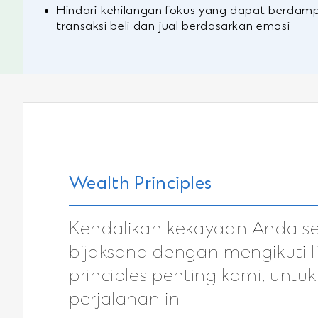
Hindari kehilangan fokus yang dapat berda
transaksi beli dan jual berdasarkan emosi
Wealth Principles
Kendalikan kekayaan Anda se
bijaksana dengan mengikuti 
principles penting kami, unt
perjalanan in