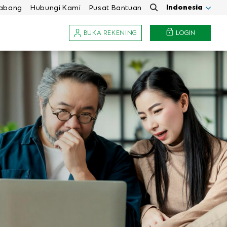
Indonesia
Cabang
Hubungi Kami
Pusat Bantuan
Search
LOGIN
BUKA REKENING